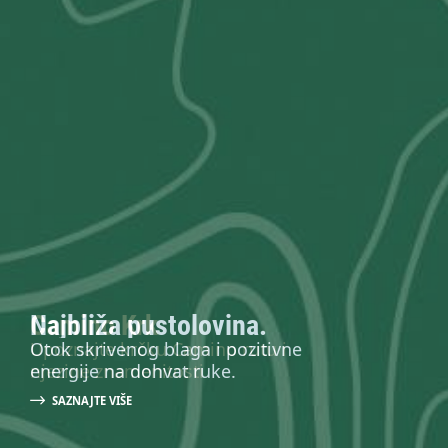
Krk Outdoor brošura
Najbliža pustolovina.
Camino Krk
Preuzmite brošuru i istražite
Otok skrivenog blaga i pozitivne
Upoznajte krčku Camino rutu i
ljepotu otoka Krka
energije na dohvat ruke.
njezine znamenitosti
SAZNAJTE VIŠE
SAZNAJTE VIŠE
SAZNAJTE VIŠE