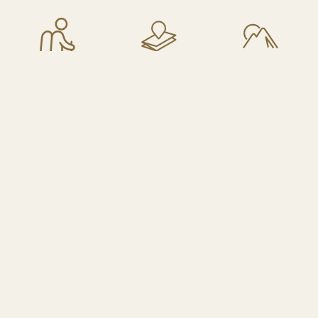
OUTDOOR
OTOK KRK
PRIRODNA
AKTIVNOSTI
NAJBLIŽA
RAZNOLIKOST
365 dana
PUSTOLOVINA
I BOGATA OUTDOOR
GODIŠNJE
PONUDA
BICIKLIZAM