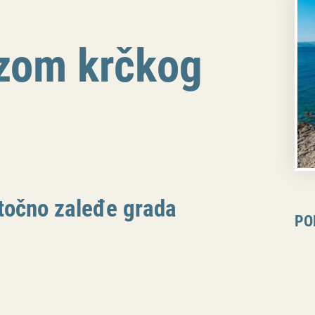
zom krčkog
stočno zaleđe grada
PO