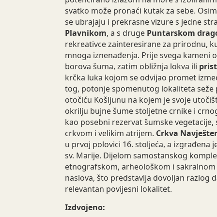
svatko može pronaći kutak za sebe. Osi
se ubrajaju i prekrasne vizure s jedne st
Plavnikom
, a s druge
Puntarskom drago
rekreativce zainteresirane za prirodnu, k
mnoga iznenađenja. Prije svega kameni o
borova šuma, zatim obližnja lokva ili
pris
krčka luka kojom se odvijao promet izm
tog, potonje spomenutog lokaliteta sež
otočiću Košljunu na kojem je svoje utočiš
okrilju bujne šume stoljetne crnike i crno
kao posebni rezervat šumske vegetacije
crkvom i velikim atrijem.
Crkva Navješten
u prvoj polovici 16. stoljeća, a izgrađena 
sv. Marije. Dijelom samostanskog komple
etnografskom, arheološkom i sakralnom g
naslova, što predstavlja dovoljan razlog 
relevantan povijesni lokalitet.
Izdvojeno: