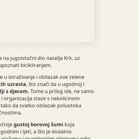
a na jugoistočni dio naselja Krk, uz
 upoznati bicikliranjem.
e u istraživanje i obilazak ove zelene
itih uzrasta
, što znači da u ugodnoj i
lji s djecom.
Tome u prilog ide, ne samo
ć i organizacija staze s nekolicinom
h, tako da svatko obilazak poluotoka
ućnostima.
točnije
gustoj borovoj šumi
koja
ugodnim i ljeti, a što je dodatno
 plažama i osamljenijim stijenama gdje