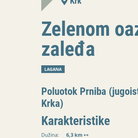
Krk
Zelenom oa
zaleđa
LAGANA
Poluotok Prniba (jugoi
Krka)
Karakteristike
Dužina:
6,3 km