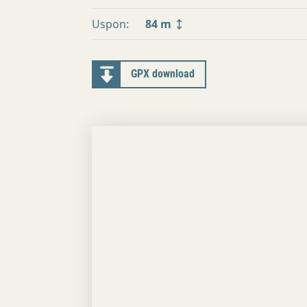
Uspon:
84 m
GPX download