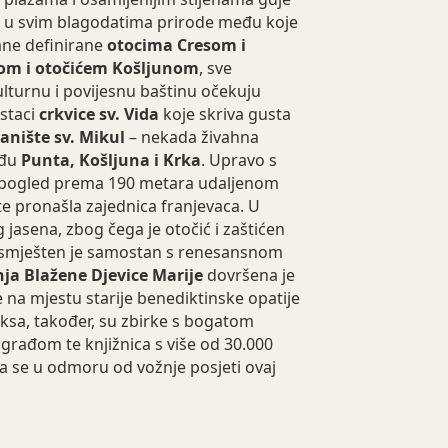
m u svim blagodatima prirode među koje
rane definirane
otocima Cresom i
m i otočićem Košljunom
, sve
ulturnu i povijesnu baštinu očekuju
staci
crkvice sv. Vida
koje skriva gusta
tanište sv. Mikul
– nekada živahna
eđu
Punta, Košljuna i Krka
. Upravo s
e pogled prema 190 metara udaljenom
te pronašla zajednica franjevaca. U
g jasena, zbog čega je otočić i zaštićen
, smješten je samostan s renesansnom
ja Blažene Djevice Marije
dovršena je
je na mjestu starije benediktinske opatije
ksa, također, su zbirke s bogatom
rađom te knjižnica s više od 30.000
da se u odmoru od vožnje posjeti ovaj