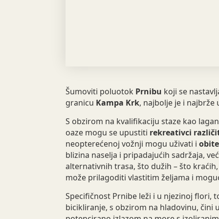
Šumoviti poluotok
Prnibu
koji se nastavlj
granicu
Kampa Krk
, najbolje je i najbrže
S obzirom na kvalifikaciju staze kao lagan
oaze mogu se upustiti
rekreativci različ
neopterećenoj vožnji mogu uživati i
obite
blizina naselja i pripadajućih sadržaja, ve
alternativnih trasa, što dužih – što kraći
može prilagoditi vlastitim željama i mog
Specifičnost Prnibe leži i u njezinoj flori, 
bicikliranje, s obzirom na hladovinu, čini 
potencirano izlazom na more s izoliranim