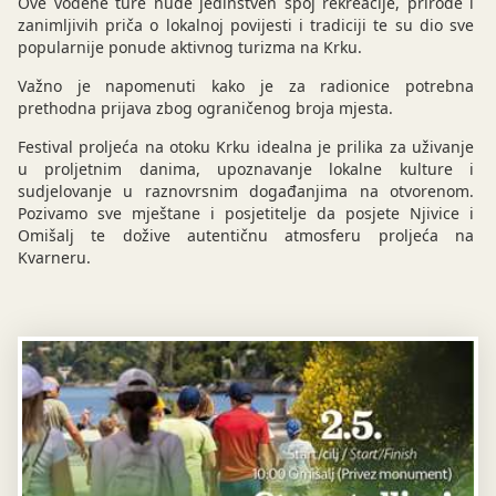
Ove vođene ture nude jedinstven spoj rekreacije, prirode i
zanimljivih priča o lokalnoj povijesti i tradiciji te su dio sve
popularnije ponude aktivnog turizma na Krku.
Važno je napomenuti kako je za radionice potrebna
prethodna prijava zbog ograničenog broja mjesta.
Festival proljeća na otoku Krku idealna je prilika za uživanje
u proljetnim danima, upoznavanje lokalne kulture i
sudjelovanje u raznovrsnim događanjima na otvorenom.
Pozivamo sve mještane i posjetitelje da posjete Njivice i
Omišalj te dožive autentičnu atmosferu proljeća na
Kvarneru.