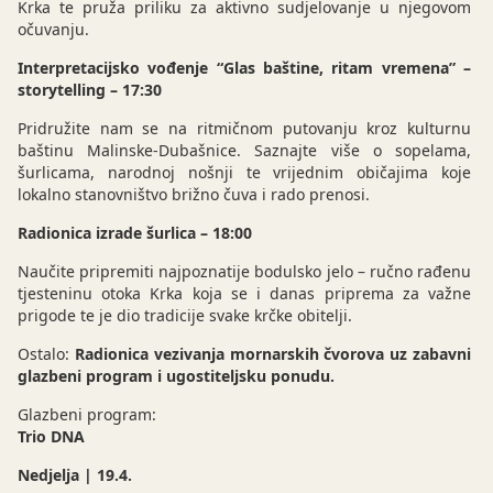
Krka te pruža priliku za aktivno sudjelovanje u njegovom
očuvanju.
Interpretacijsko vođenje “Glas baštine, ritam vremena” –
storytelling – 17:30
Pridružite nam se na ritmičnom putovanju kroz kulturnu
baštinu Malinske-Dubašnice. Saznajte više o sopelama,
šurlicama, narodnoj nošnji te vrijednim običajima koje
lokalno stanovništvo brižno čuva i rado prenosi.
Radionica izrade šurlica – 18:00
Naučite pripremiti najpoznatije bodulsko jelo – ručno rađenu
tjesteninu otoka Krka koja se i danas priprema za važne
prigode te je dio tradicije svake krčke obitelji.
Ostalo:
Radionica vezivanja mornarskih čvorova uz zabavni
glazbeni program i ugostiteljsku ponudu.
Glazbeni program:
Trio DNA
Nedjelja | 19.4.