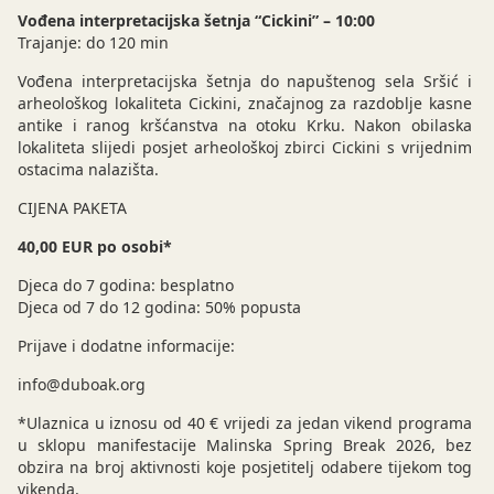
Vođena interpretacijska šetnja “Cickini” – 10:00
Trajanje: do 120 min
Vođena interpretacijska šetnja do napuštenog sela Sršić i
arheološkog lokaliteta Cickini, značajnog za razdoblje kasne
antike i ranog kršćanstva na otoku Krku. Nakon obilaska
lokaliteta slijedi posjet arheološkoj zbirci Cickini s vrijednim
ostacima nalazišta.
CIJENA PAKETA
40,00 EUR po osobi*
Djeca do 7 godina: besplatno
Djeca od 7 do 12 godina: 50% popusta
Prijave i dodatne informacije:
info@duboak.org
*Ulaznica u iznosu od 40 € vrijedi za jedan vikend programa
u sklopu manifestacije Malinska Spring Break 2026, bez
obzira na broj aktivnosti koje posjetitelj odabere tijekom tog
vikenda.