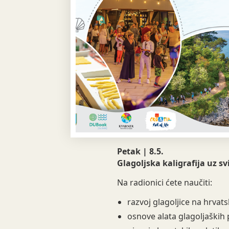
Petak | 8.5.
Glagoljska kaligrafija uz svi
Na radionici ćete naučiti:
razvoj glagoljice na hrva
osnove alata glagoljaških 