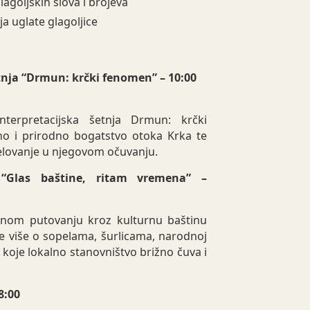
lagoljskih slova i brojeva
a uglate glagoljice
tnja “Drmun: krčki fenomen” – 10:00
nterpretacijska šetnja Drmun: krčki
no i prirodno bogatstvo otoka Krka te
jelovanje u njegovom očuvanju.
e “Glas baštine, ritam vremena” –
čnom putovanju kroz kulturnu baštinu
e više o sopelama, šurlicama, narodnoj
 koje lokalno stanovništvo brižno čuva i
8:00