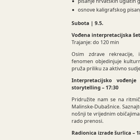
pisanje hrvatskih uglatih g
osnove kaligrafskog pisanj
Subota | 9.5.
Vođena interpretacijska še
Trajanje: do 120 min
Osim zdrave rekreacije, i
fenomen objedinjuje kultur
pruža priliku za aktivno sud
Interpretacijsko vođenj
storytelling – 17:30
Pridružite nam se na ritmi
Malinske-Dubašnice. Saznajt
nošnji te vrijednim običajima
rado prenosi.
Radionica izrade šurlica – 1