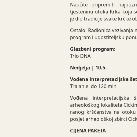
Naučite pripremiti najpoz
tjesteninu otoka Krka koja 
je dio tradicije svake krčke obi
Ostalo: Radionica vezivanja
program i ugostiteljsku pon
Glazbeni program:
Trio DNA
Nedjelja | 10.5.
Vođena interpretacijska šetn
Trajanje: do 120 min
Vođena interpretacijska 
arheološkog lokaliteta Cickin
ranog kršćanstva na otoku K
posjet arheološkoj zbirci Cick
CIJENA PAKETA