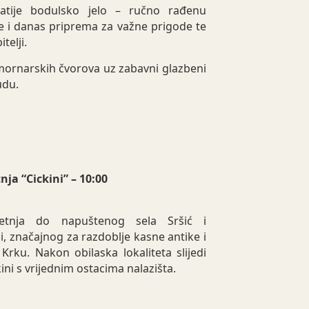
natije bodulsko jelo – ručno rađenu
se i danas priprema za važne prigode te
telji.
 mornarskih čvorova uz zabavni glazbeni
udu.
ja “Cickini” – 10:00
šetnja do napuštenog sela Sršić i
i, značajnog za razdoblje kasne antike i
rku. Nakon obilaska lokaliteta slijedi
ini s vrijednim ostacima nalazišta.