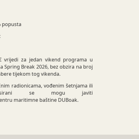
o
% popusta
:
€ vrijedi za jedan vikend programa u
a Spring Break 2026, bez obzira na broj
dabere tijekom tog vikenda.
čnim radionicama, vođenim šetnjama ili
eresirani se mogu javiti
centru maritimne baštine DUBoak.