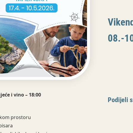
Vikend
08.-1
jeće i vino – 18:00
Podijeli s
tskom prostoru
pisara