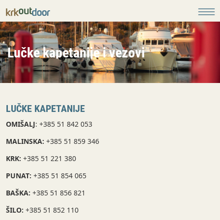
Lučke kapetanije i vezovi
LUČKE KAPETANIJE
OMIŠALJ
: +385 51 842 053
MALINSKA:
+385 51 859 346
KRK:
+385 51 221 380
PUNAT:
+385 51 854 065
BAŠKA:
+385 51 856 821
ŠILO:
+385 51 852 110