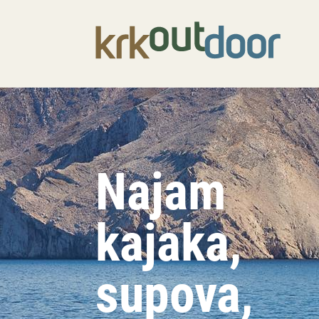
Najam
kajaka,
supova,