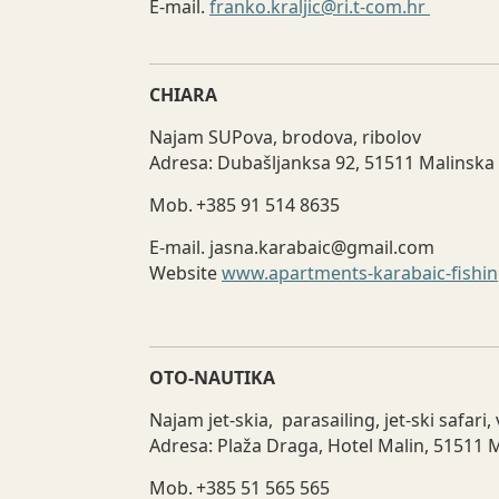
E-mail.
franko.kraljic@ri.t-com.hr
CHIARA
Najam SUPova, brodova, ribolov
Adresa: Dubašljanksa 92, 51511 Malinska
Mob. +385 91 514 8635
E-mail. jasna.karabaic@gmail.com
Website
www.apartments-karabaic-fishi
OTO-NAUTIKA
Najam jet-skia, parasailing, jet-ski safa
Adresa: Plaža Draga, Hotel Malin, 51511 
Mob. +385 51 565 565