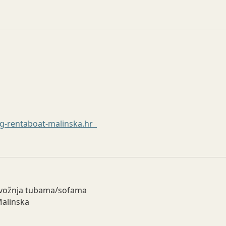
ng-rentaboat-malinska.hr
ri, vožnja tubama/sofama
Malinska