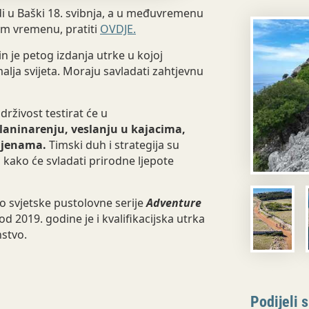
di u Baški 18. svibnja, a u međuvremenu
om vremenu, pratiti
OVDJE.
 je petog izdanja utrke u kojoj
malja svijeta. Moraju savladati zahtjevnu
drživost testirat će u
laninarenju, veslanju u kajacima,
tijenama.
Timski duh i strategija su
ti kako će svladati prirodne ljepote
io svjetske pustolovne serije
Adventure
 od 2019. godine je i kvalifikacijska utrka
nstvo.
Podijeli s