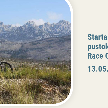
Start
pustol
Race C
13.05