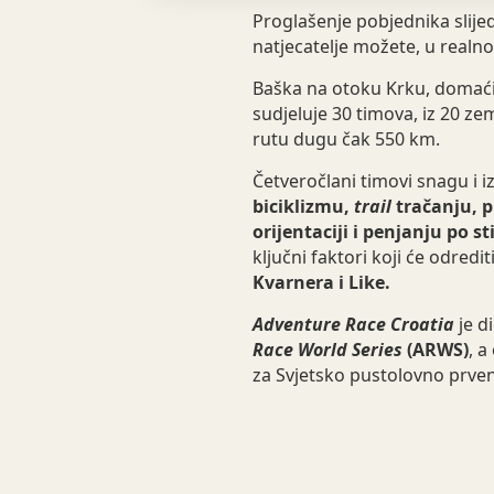
Proglašenje pobjednika slije
natjecatelje možete, u realn
Baška na otoku Krku, domaćin
sudjeluje 30 timova, iz 20 ze
rutu dugu čak 550 km.
Četveročlani timovi snagu i iz
biciklizmu,
trail
tračanju, p
orijentaciji i penjanju po s
ključni faktori koji će odredi
Kvarnera i Like.
Adventure Race Croatia
je d
Race World Series
(ARWS)
, a
za Svjetsko pustolovno prve