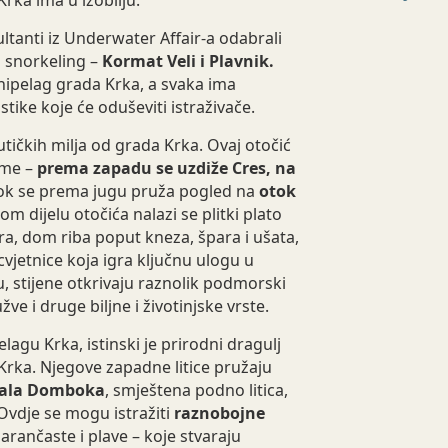
tanti iz Underwater Affair-a odabrali
a snorkeling –
Kormat Veli i Plavnik.
hipelag grada Krka, a svaka ima
ike koje će oduševiti istraživače.
utičkih milja od grada Krka. Ovaj otočić
ame –
prema zapadu se uzdiže Cres, na
ok se prema jugu pruža pogled na
otok
m dijelu otočića nalazi se plitki plato
a, dom riba poput kneza, špara i ušata,
cvjetnice koja igra ključnu ulogu u
, stijene otkrivaju raznolik podmorski
žve i druge biljne i životinjske vrste.
elagu Krka, istinski je prirodni dragulj
rka. Njegove zapadne litice pružaju
ala Domboka
, smještena podno litica,
vdje se mogu istražiti
raznobojne
narančaste i plave – koje stvaraju