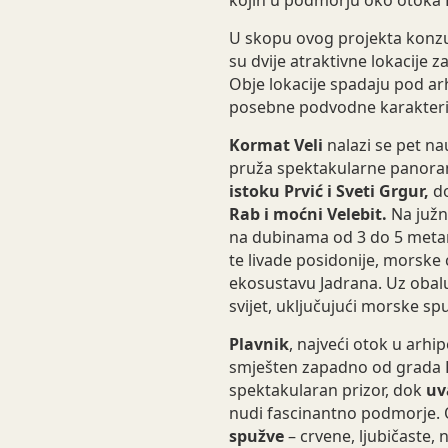
U skopu ovog projekta konzul
su dvije atraktivne lokacije z
Obje lokacije spadaju pod ar
posebne podvodne karakterist
Kormat Veli
nalazi se pet na
pruža spektakularne panor
istoku Prvić i Sveti Grgur,
d
Rab i moćni Velebit.
Na južno
na dubinama od 3 do 5 metar
te livade posidonije, morske 
ekosustavu Jadrana. Uz obalu
svijet, uključujući morske spu
Plavnik
, najveći otok u arhip
smješten zapadno od grada K
spektakularan prizor, dok
uv
nudi fascinantno podmorje. O
spužve
– crvene, ljubičaste, 