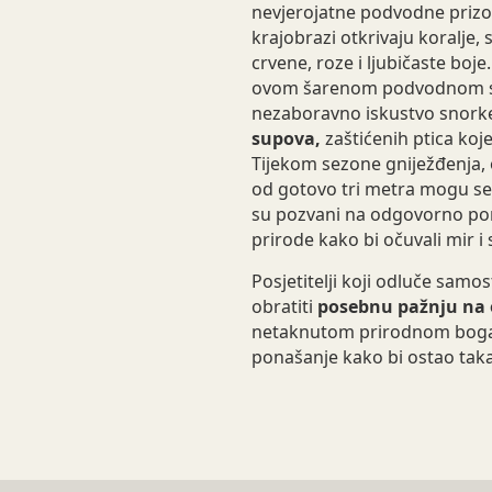
nevjerojatne podvodne prizor
krajobrazi otkrivaju koralje,
crvene, roze i ljubičaste boje
ovom šarenom podvodnom svij
nezaboravno iskustvo snorkel
supova,
zaštićenih ptica koj
Tijekom sezone gniježđenja, o
od gotovo tri metra mogu se 
su pozvani na odgovorno pon
prirode kako bi očuvali mir i s
Posjetitelji koji odluče samos
obratiti
posebnu pažnju na 
netaknutom prirodnom bogat
ponašanje kako bi ostao tak