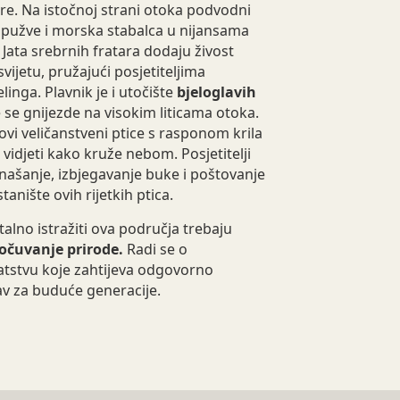
e. Na istočnoj strani otoka podvodni
 spužve i morska stabalca u nijansama
. Jata srebrnih fratara dodaju živost
etu, pružajući posjetiteljima
inga. Plavnik je i utočište
bjeloglavih
e se gnijezde na visokim liticama otoka.
vi veličanstveni ptice s rasponom krila
vidjeti kako kruže nebom. Posjetitelji
ašanje, izbjegavanje buke i poštovanje
tanište ovih rijetkih ptica.
talno istražiti ova područja trebaju
očuvanje prirode.
Radi se o
stvu koje zahtijeva odgovorno
av za buduće generacije.