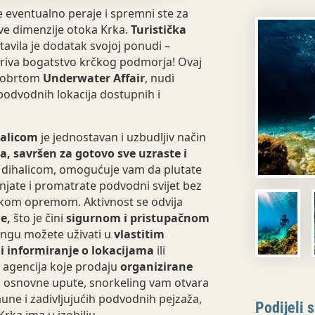
e eventualno peraje i spremni ste za
ve dimenzije otoka Krka.
Turistička
avila je dodatak svojoj ponudi –
kriva bogatstvo krčkog podmorja! Ovaj
 s obrtom
Underwater Affair
, nudi
h podvodnih lokacija dostupnih i
halicom
je jednostavan i uzbudljiv način
, savršen za gotovo sve uzraste i
 dihalicom, omogućuje vam da plutate
anjate i promatrate podvodni svijet bez
čkom opremom. Aktivnost se odvija
e,
što je čini
sigurnom i pristupačnom
lingu možete uživati u
vlastitim
 informiranje o lokacijama
ili
 agencija koje prodaju
organizirane
 osnovne upute, snorkeling vam otvara
faune i zadivljujućih podvodnih pejzaža,
Podijeli s
rka ima u izobilju.