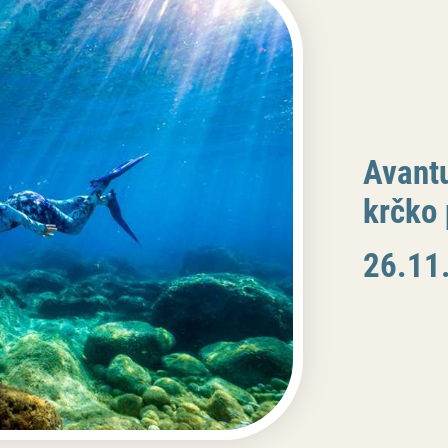
Avantu
krčko
26.11