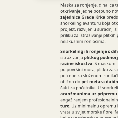
Maska za ronjenje, dihalica t
otkrivanje jedne potpuno no
zajednica Grada Krka
predst
snorkeling avanturu koja ot
projekt, razvijen u suradnji
priliku za istraživanje plitki
neiskusnim roniocima.
Snorkeling ili ronjenje s di
istraživanja
plitkog podmorja
razine iskustva
. S maskom i
po površini mora, plitko zar
potrebe za složenom ronila
obično do
pet metara dubin
čak i za početnike. U snorke
aranžmanima uz pripremu i
angažiranjem profesionalnih
ture
. Uz minimalnu opremu i
vrata u svijet morske flore, 
kojih u podmorju oko otoka K