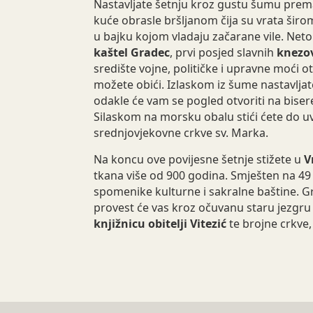
Nastavljate šetnju kroz gustu šumu pr
kuće obrasle bršljanom čija su vrata šir
u bajku kojom vladaju začarane vile. Neto
kaštel Gradec
, prvi posjed slavnih
knezo
središte vojne, političke i upravne moći o
možete obići. Izlaskom iz šume nastavlja
odakle će vam se pogled otvoriti na bisere
Silaskom na morsku obalu stići ćete do uv
srednjovjekovne crkve sv. Marka.
Na koncu ove povijesne šetnje stižete u
V
tkana više od 900 godina. Smješten na 49 
spomenike kulturne i sakralne baštine. 
provest će vas kroz očuvanu staru jezgru
knjižnicu obitelji Vitezić
te brojne crkve, 