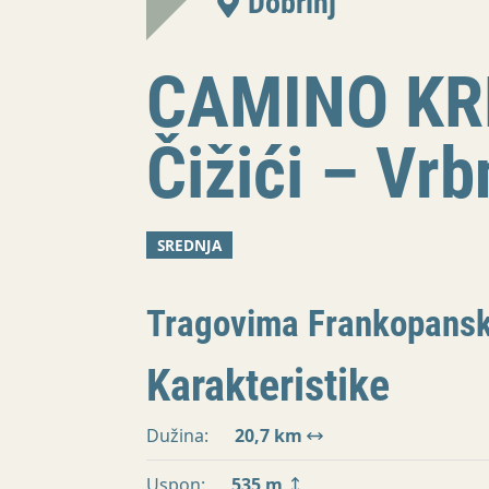
Dobrinj
CAMINO KRK
Čižići – Vrb
SREDNJA
Tragovima Frankopansk
Karakteristike
Dužina:
20,7 km
Uspon:
535 m