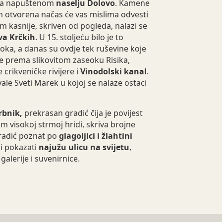
ema napuštenom
naselju Dolovo
. Kamene
om otvorena načas će vas mislima odvesti
m kasnije, skriven od pogleda, nalazi se
va Krčkih
. U 15. stoljeću bilo je to
toka, a danas su ovdje tek ruševine koje
te prema slikovitom zaseoku Risika,
 crikveničke rivijere i
Vinodolski kanal
.
ale Sveti Marek u kojoj se nalaze ostaci
rbnik,
prekrasan gradić čija je povijest
m visokoj strmoj hridi, skriva brojne
Gradić poznat po
glagoljici i žlahtini
 i pokazati
najužu ulicu na svijetu
,
galerije i suvenirnice.