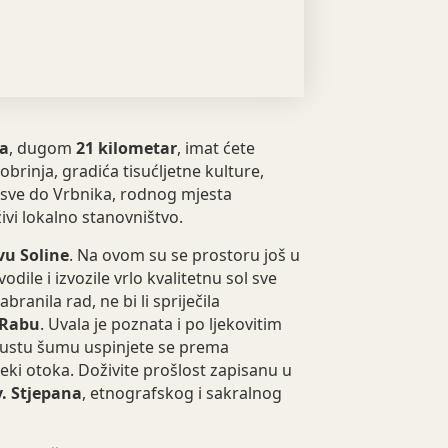
ka
, dugom
21 kilometar
, imat ćete
obrinja, gradića tisućljetne kulture,
sve do Vrbnika, rodnog mjesta
živi lokalno stanovništvo.
vu Soline
. Na ovom su se prostoru još u
dile i izvozile vrlo kvalitetnu sol sve
ranila rad, ne bi li spriječila
 Rabu
. Uvala je poznata i po ljekovitim
gustu šumu uspinjete se prema
eki otoka. Doživite prošlost zapisanu u
v. Stjepana
, etnografskog i sakralnog