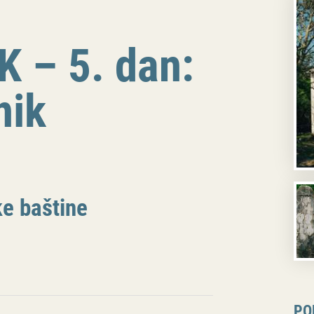
 – 5. dan:
nik
e baštine
PO