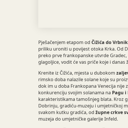
Pješačenjem etapom od
Čižića do Vrbni
priliku uroniti u povijest otoka Krka. Od D
preko prve frankopanske utvrde Gradec, 
glagoljice, vodit će vas priče koje i danas 
Krenite iz Čižića, mjesta u dubokom
zalje
rimsko doba nalazile solane koje su proizvo
dok im u doba Frankopana Venecija nije zab
konkurenciju svojim solanama na
Pagu i
karakteristikama tamošnjeg blata. Kroz 
Dobrinju, gradiću-muzeju i umjetničkoj m
svakom kutku gradića, od
župne crkve s
muzeja do umjetničke galerije Infeld.