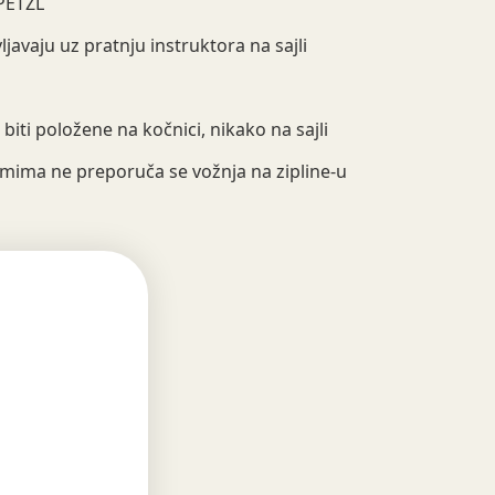
 PETZL
javaju uz pratnju instruktora na sajli
biti položene na kočnici, nikako na sajli
ima ne preporuča se vožnja na zipline-u