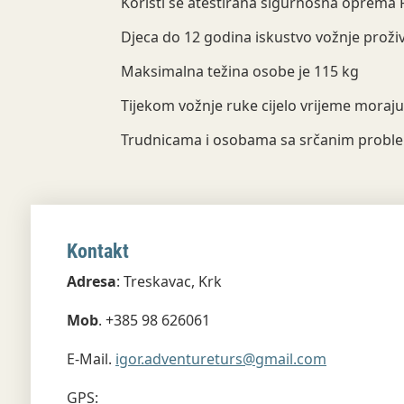
Koristi se atestirana sigurnosna oprema
Djeca do 12 godina iskustvo vožnje proživl
Maksimalna težina osobe je 115 kg
Tijekom vožnje ruke cijelo vrijeme moraju 
Trudnicama i osobama sa srčanim problem
Kontakt
Adresa
: Treskavac, Krk
Mob
. +385 98 626061
E-Mail.
igor.adventureturs@gmail.com
GPS: