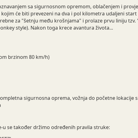
znavanjem sa sigurnosnom opremom, oblačenjem i provjerom
ojim će biti prevezeni na dva i pol kilometra udaljeni start 
rebne za "šetnju među krošnjama" i prolaze prvu liniju tzv. "b
nkey style). Nakon toga krece avantura života...
nom brzinom 80 km/h)
 kompletna sigurnosna oprema, vožnja do početne lokacije sa 
a
ne-u se također držimo određenih pravila struke: