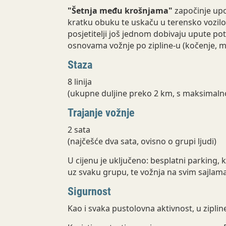
"Šetnja među krošnjama"
započinje upo
kratku obuku te uskaču u terensko vozilo k
posjetitelji još jednom dobivaju upute pot
osnovama vožnje po zipline-u (kočenje, mo
Staza
8 linija
(ukupne duljine preko 2 km, s maksimal
Trajanje vožnje
2 sata
(najčešće dva sata, ovisno o grupi ljudi)
U cijenu je uključeno: besplatni parking,
uz svaku grupu, te vožnja na svim sajlam
Sigurnost
Kao i svaka pustolovna aktivnost, u zipli