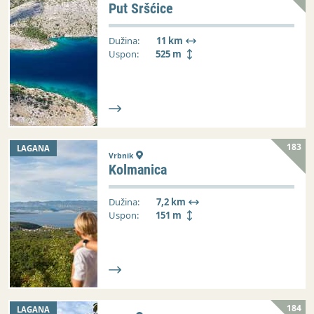
Put Sršćice
Dužina:
11 km
Uspon:
525 m
183
LAGANA
Vrbnik
Kolmanica
Dužina:
7,2 km
Uspon:
151 m
184
LAGANA