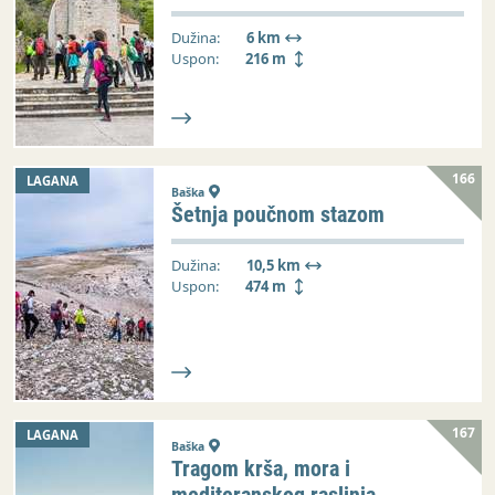
Dužina:
6 km
Uspon:
216 m
166
LAGANA
Baška
Šetnja poučnom stazom
Dužina:
10,5 km
Uspon:
474 m
167
LAGANA
Baška
Tragom krša, mora i