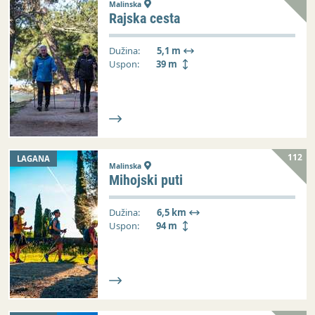
Malinska
Rajska cesta
Dužina:
5,1 m
Uspon:
39 m
112
LAGANA
Malinska
Mihojski puti
Dužina:
6,5 km
Uspon:
94 m