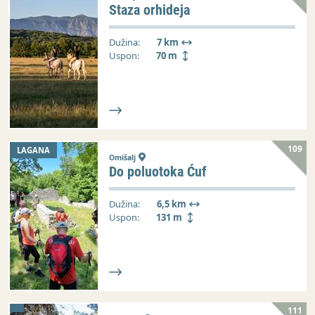
Staza orhideja
Dužina:
7 km
Uspon:
70 m
109
LAGANA
Omišalj
Do poluotoka Ćuf
Dužina:
6,5 km
Uspon:
131 m
111