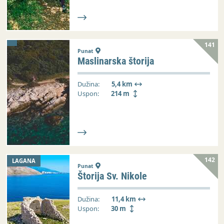
141
Punat
Maslinarska štorija
Dužina:
5,4 km
Uspon:
214 m
142
LAGANA
Punat
Štorija Sv. Nikole
Dužina:
11,4 km
Uspon:
30 m