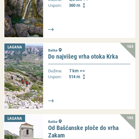
Uspon:
360 m
163
LAGANA
Baška
Do najvišeg vrha otoka Krka
Dužina:
7 km
Uspon:
514 m
165
LAGANA
Baška
Od Bašćanske ploče do vrha
Zakam