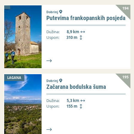
194
Dobrinj
Putevima frankopanskih posjeda
Dužina:
8,9 km
Uspon:
310 m
195
LAGANA
Dobrinj
Začarana bodulska šuma
Dužina:
5,3 km
Uspon:
155 m