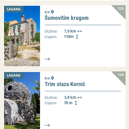
123
LAGANA
Krk
Šumovitim krugom
Dužina:
7,0 km
Uspon:
110m
124
LAGANA
Krk
Trim staza Kornić
Dužina:
3,8 km
Uspon:
70 m