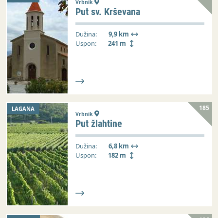
Vrbnik
Put sv. Krševana
Dužina:
9,9 km
Uspon:
241 m
185
LAGANA
Vrbnik
Put žlahtine
Dužina:
6,8 km
Uspon:
182 m