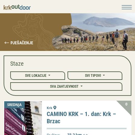
PJEŠAČENJE
Staze
SVE LOKACIJE
SVI TIPOVI
SVA ZAHTJEVNOST
0
SREDNJA
Krk
CAMINO KRK – 1. dan: Krk –
Brzac