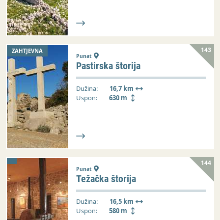
143
ZAHTJEVNA
Punat
Pastirska štorija
Dužina:
16,7 km
Uspon:
630 m
144
Punat
Težačka štorija
Dužina:
16,5 km
Uspon:
580 m