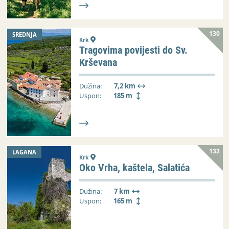
130
SREDNJA
Krk
Tragovima povijesti do Sv.
Krševana
Dužina:
7,2 km
Uspon:
185 m
132
LAGANA
Krk
Oko Vrha, kaštela, Salatića
Dužina:
7 km
Uspon:
165 m