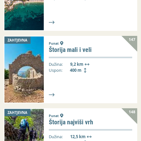
147
ZAHTJEVNA
Punat
Štorija mali i veli
Dužina:
9,2 km
Uspon:
400 m
148
ZAHTJEVNA
Punat
Štorija najviši vrh
Dužina:
12,5 km