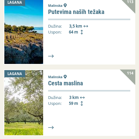
113
LAGANA
Malinska
Putevima naših težaka
Dužina:
3,5 km
Uspon:
64 m
114
LAGANA
Malinska
Cesta maslina
Dužina:
3 km
Uspon:
59 m