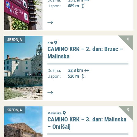
Dužina:
23,2 km
Uspon:
689 m
0
SREDNJA
Krk
CAMINO KRK – 2. dan: Brzac –
Malinska
Dužina:
22,3 km
Uspon:
520 m
0
SREDNJA
Malinska
CAMINO KRK – 3. dan: Malinska
– Omišalj