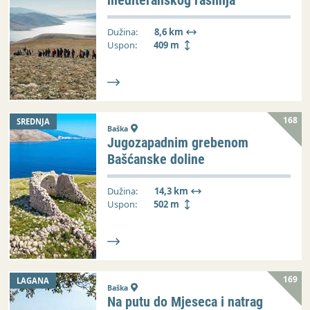
mediteranskog raslinja
Dužina:
8,6 km
Uspon:
409 m
168
SREDNJA
Baška
Jugozapadnim grebenom
Bašćanske doline
Dužina:
14,3 km
Uspon:
502 m
169
LAGANA
Baška
Na putu do Mjeseca i natrag