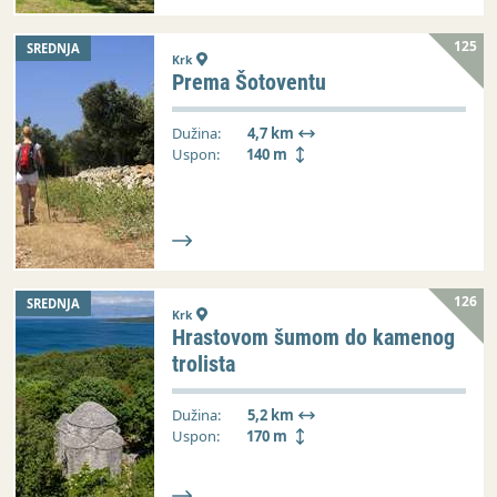
125
SREDNJA
Krk
Prema Šotoventu
Dužina:
4,7 km
Uspon:
140 m
126
SREDNJA
Krk
Hrastovom šumom do kamenog
trolista
Dužina:
5,2 km
Uspon:
170 m