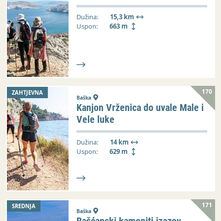
Dužina:
15,3 km
Uspon:
663 m
170
ZAHTJEVNA
Baška
Kanjon Vrženica do uvale Male i
Vele luke
Dužina:
14 km
Uspon:
629 m
171
SREDNJA
Baška