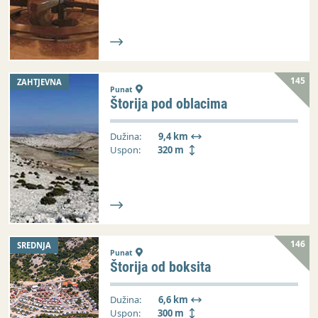
145
ZAHTJEVNA
Punat
Štorija pod oblacima
Dužina:
9,4 km
Uspon:
320 m
146
SREDNJA
Punat
Štorija od boksita
Dužina:
6,6 km
Uspon:
300 m