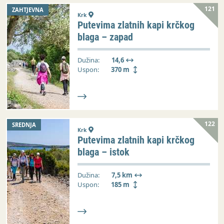
121
ZAHTJEVNA
Krk
Putevima zlatnih kapi krčkog
blaga – zapad
Dužina:
14,6
Uspon:
370 m
122
SREDNJA
Krk
Putevima zlatnih kapi krčkog
blaga – istok
Dužina:
7,5 km
Uspon:
185 m