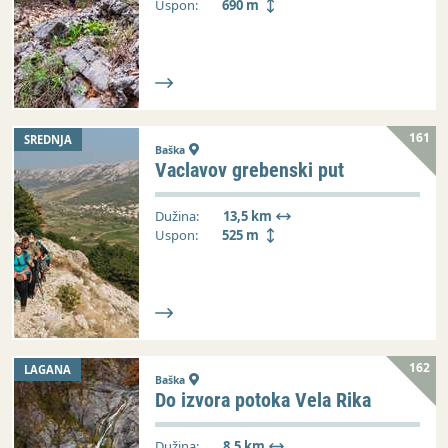
Uspon:
690 m
161
SREDNJA
Baška
Vaclavov grebenski put
Dužina:
13,5 km
Uspon:
525 m
162
LAGANA
Baška
Do izvora potoka Vela Rika
Dužina:
8,5 km