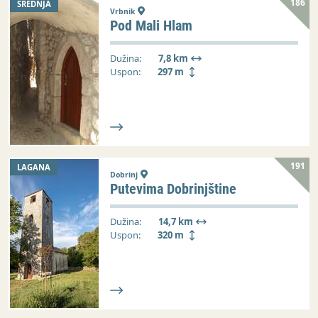
186
SREDNJA
Vrbnik
Pod Mali Hlam
Dužina:
7,8 km
Uspon:
297 m
191
LAGANA
Dobrinj
Putevima Dobrinjštine
Dužina:
14,7 km
Uspon:
320 m