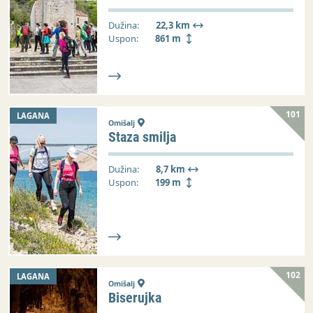
Dužina:
22,3 km
Uspon:
861 m
101
LAGANA
Omišalj
Staza smilja
Dužina:
8,7 km
Uspon:
199 m
102
LAGANA
Omišalj
Biserujka