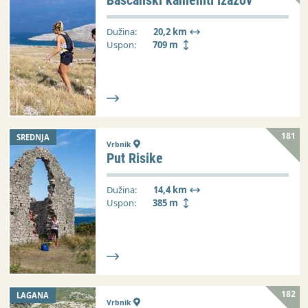
Bašćanski kameniti izazov
Dužina:
20,2 km
Uspon:
709 m
181
SREDNJA
Vrbnik
Put Risike
Dužina:
14,4 km
Uspon:
385 m
182
LAGANA
Vrbnik