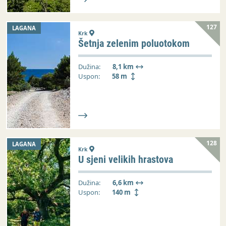
127
LAGANA
Krk
Šetnja zelenim poluotokom
Dužina:
8,1 km
Uspon:
58 m
128
LAGANA
Krk
U sjeni velikih hrastova
Dužina:
6,6 km
Uspon:
140 m