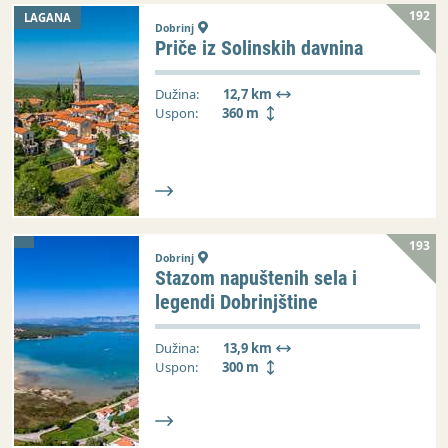
192
LAGANA
Dobrinj
Priče iz Solinskih davnina
Dužina:
12,7 km
Uspon:
360 m
193
Dobrinj
Stazom napuštenih sela i
legendi Dobrinjštine
Dužina:
13,9 km
Uspon:
300 m