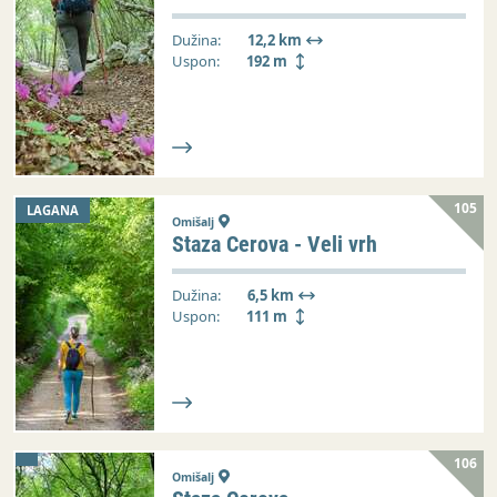
Dužina:
12,2 km
Uspon:
192 m
105
LAGANA
Omišalj
Staza Cerova - Veli vrh
Dužina:
6,5 km
Uspon:
111 m
106
Omišalj