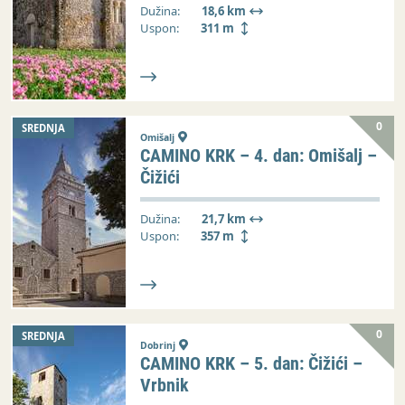
Dužina:
18,6 km
Uspon:
311 m
0
SREDNJA
Omišalj
CAMINO KRK – 4. dan: Omišalj –
Čižići
Dužina:
21,7 km
Uspon:
357 m
0
SREDNJA
Dobrinj
CAMINO KRK – 5. dan: Čižići –
Vrbnik