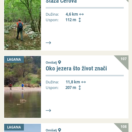
Staza Cerova
Dužina:
4,6 km
Uspon:
112 m
107
LAGANA
Omišalj
Oko jezera što život znači
Dužina:
11,8 km
Uspon:
207 m
108
LAGANA
Omišalj