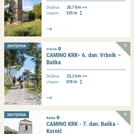
Dužina:
20,7 km
Uspon:
535 m
0
ZAHTJEVNA
Vrbnik
CAMINO KRK– 6. dan: Vrbnik –
Baška
Dužina:
23,2 km
Uspon:
678 m
0
ZAHTJEVNA
Baška
CAMINO KRK - 7. dan: Baška -
Kornić