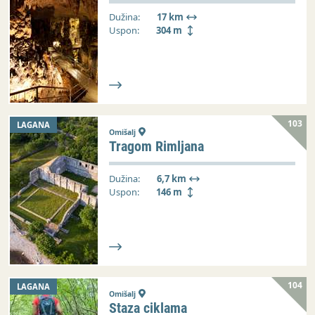
Dužina:
17 km
Uspon:
304 m
103
LAGANA
Omišalj
Tragom Rimljana
Dužina:
6,7 km
Uspon:
146 m
104
LAGANA
Omišalj
Staza ciklama