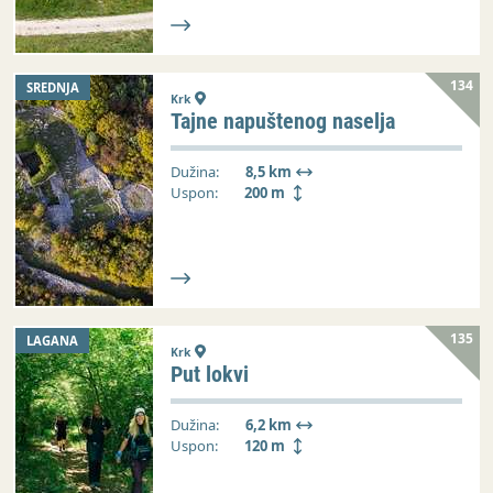
134
SREDNJA
Krk
Tajne napuštenog naselja
Dužina:
8,5 km
Uspon:
200 m
135
LAGANA
Krk
Put lokvi
Dužina:
6,2 km
Uspon:
120 m