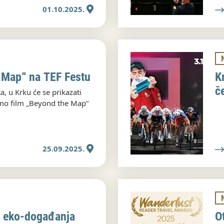
01.10.2025.
 Map“ na TEF Festu
K
č
a, u Krku će se prikazati
mo film „Beyond the Map“
25.09.2025.
 eko-događanja
O