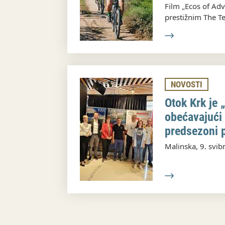
Film „Ecos of Ad
prestižnim The Telly Awa
Travel & Tourism
NOVOSTI
Otok Krk je 
obećavajući 
predsezoni p
ostati
Malinska, 9. svib