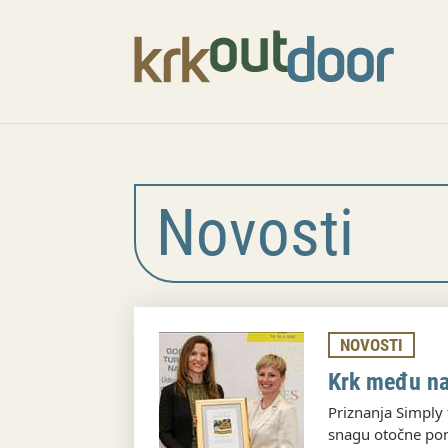
Novosti
NOVOSTI
Krk među na
Priznanja Simply
snagu otočne po