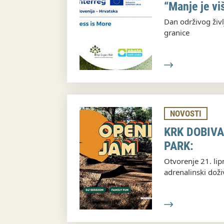
“Manje je vi
Dan održivog življ
granice
NOVOSTI
KRK DOBIVA
PARK:
Otvorenje 21. lipn
adrenalinski doživ