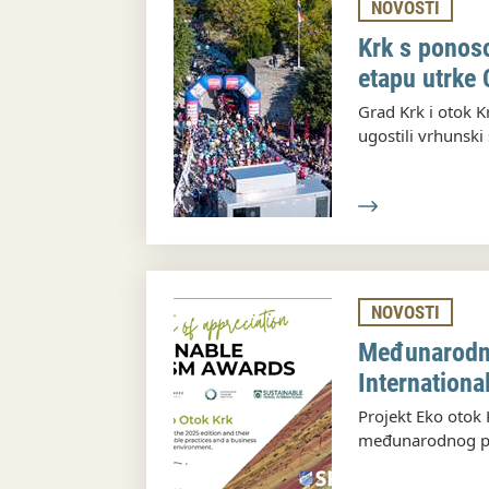
NOVOSTI
Krk s ponos
etapu utrke
Grad Krk i otok 
ugostili vrhunski
NOVOSTI
Međunarodn
Internationa
Projekt Eko otok 
međunarodnog pri
Sustainable Tour