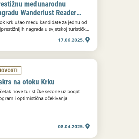
restižnu međunarodnu
agradu Wanderlust Reader
ravel Awards 2025
ok Krk ušao među kandidate za jednu od
jprestižnijih nagrada u svjetskoj turističkoj
dustriji — Wanderlust Reader Travel
17.06.2025.
ards 2025, gdje je nominiran u kategoriji
st Desirable Island(s) in Europe.
NOVOSTI
skrs na otoku Krku
četak nove turističke sezone uz bogat
ogram i optimistična očekivanja
08.04.2025.