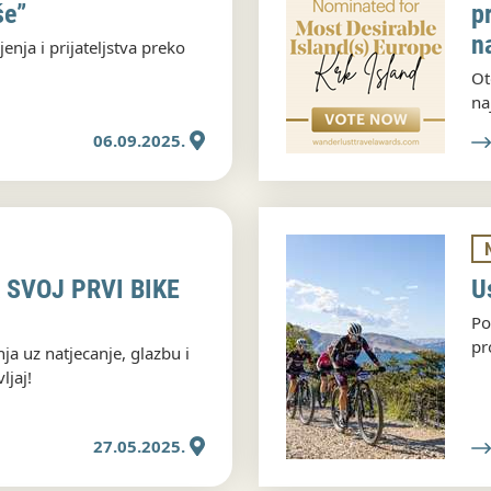
še”
p
n
enja i prijateljstva preko
T
Ot
na
in
06.09.2025.
Aw
Mo
 SVOJ PRVI BIKE
U
Po
pr
ja uz natjecanje, glazbu i
ljaj!
27.05.2025.