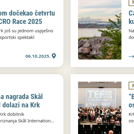
om dočekao četvrtu
C
 CRO Race 2025
k
Krk još su jednom uspješno
Na
 sportski spektakl
do
eu
06.10.2025.
a nagrada Skål
“
l dolazi na Krk
o
Krk dobitnik
Kr
znanja Skål International
os
ism Awards