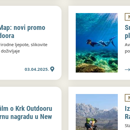
Map: novi promo
S
doora
p
irodne ljepote, slikovite
Av
 doživljaje
po
03.04.2025.
ilm o Krk Outdooru
I
brnu nagradu u New
R
St