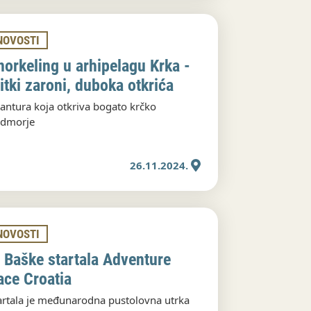
NOVOSTI
norkeling u arhipelagu Krka -
litki zaroni, duboka otkrića
antura koja otkriva bogato krčko
dmorje
26.11.2024.
NOVOSTI
z Baške startala Adventure
ace Croatia
artala je međunarodna pustolovna utrka