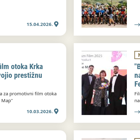
15.04.2026.
ilm otoka Krka
"
ojio prestižnu
n
F
a za promotivni film otoka
Fi
e Map"
na
10.03.2026.