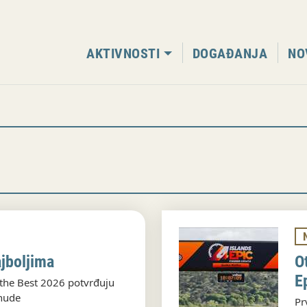
AKTIVNOSTI
DOGAĐANJA
NO
jboljima
O
E
 the Best 2026 potvrđuju
nude
Pr