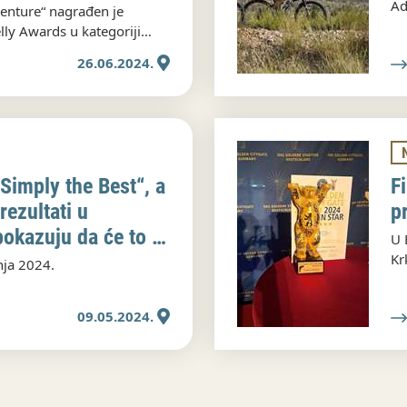
Ad
venture“ nagrađen je
rds u kategoriji
 - Promotional Video
26.06.2024.
„Simply the Best“, a
F
rezultati u
p
okazuju da će to i
U 
Kr
nja 2024.
09.05.2024.