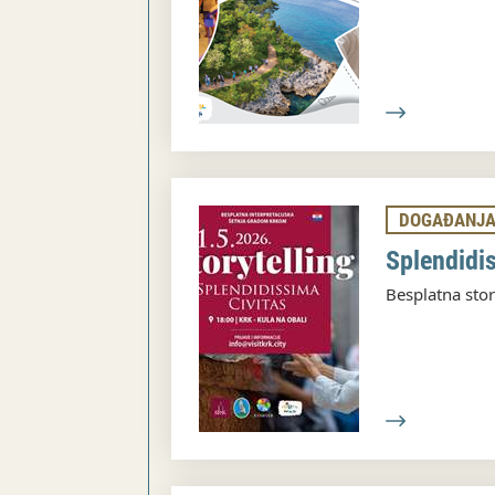
DOGAĐANJ
Splendidi
Besplatna stor