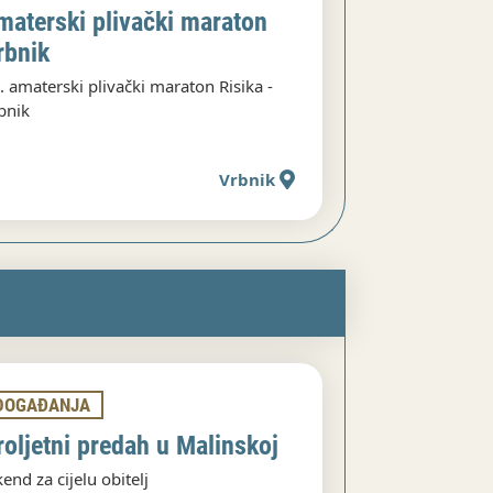
materski plivački maraton
rbnik
. amaterski plivački maraton Risika -
bnik
Vrbnik
DOGAĐANJA
roljetni predah u Malinskoj
kend za cijelu obitelj