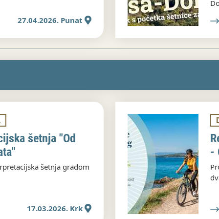
Do
27.04.2026. Punat
A
cijska šetnja "Od
R
ata"
-
rpretacijska šetnja gradom
Pr
dv
17.03.2026. Krk