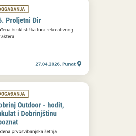
DOGAĐANJA
. Proljetni Đir
đena biciklistička tura rekreativnog
raktera
27.04.2026. Punat
DOGAĐANJA
obrinj Outdoor - hodit,
akulat i Dobrinjštinu
poznat
đena prvosvibanjska šetnja