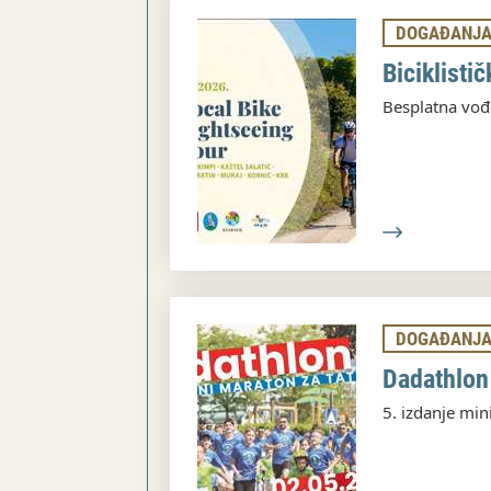
DOGAĐANJ
Biciklisti
Besplatna vođe
DOGAĐANJ
Dadathlon
5. izdanje min