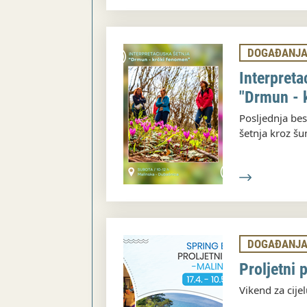
DOGAĐANJ
Interpreta
"Drmun - 
Posljednja bes
šetnja kroz š
DOGAĐANJ
Proljetni 
Vikend za cijel