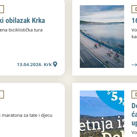
A
čki obilazak Krka
16
na biciklistička tura
Vo
ka
13.04.2026. Krk
A
D
ć
i maratona za tate i djecu
u
Vo