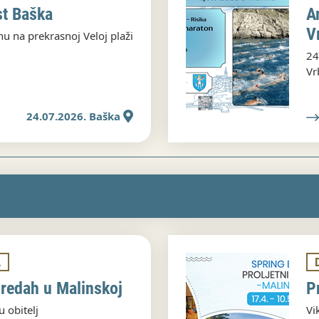
st Baška
A
V
inu na prekrasnoj Veloj plaži
24
Vr
24.07.2026. Baška
A
predah u Malinskoj
P
u obitelj
Vi