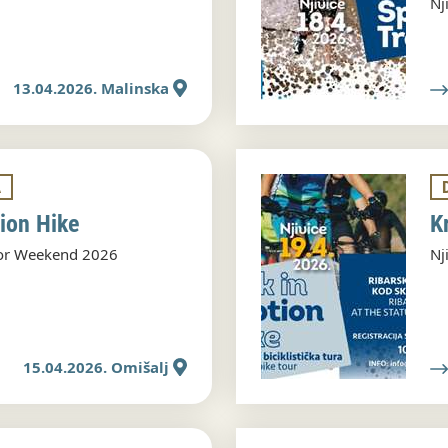
Nj
13.04.2026. Malinska
A
ion Hike
K
oor Weekend 2026
Nj
15.04.2026. Omišalj