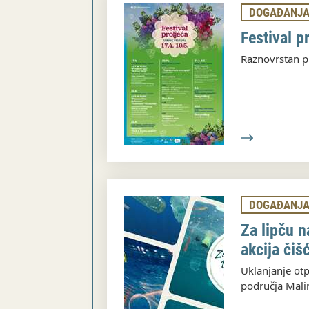
DOGAĐANJ
Festival p
Raznovrstan p
DOGAĐANJ
Za lipču 
akcija či
Uklanjanje ot
područja Mali