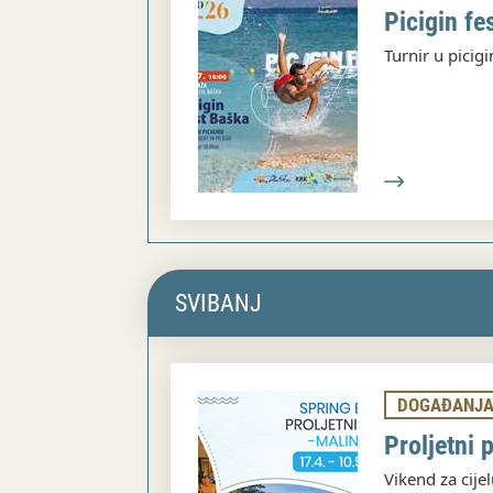
Picigin fe
Turnir u picig
SVIBANJ
DOGAĐANJ
Proljetni 
Vikend za cijel