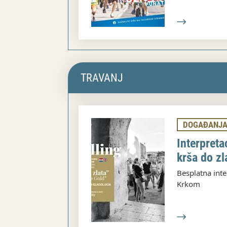
TRAVANJ
DOGAĐANJ
Interpreta
krša do zl
Besplatna inte
Krkom