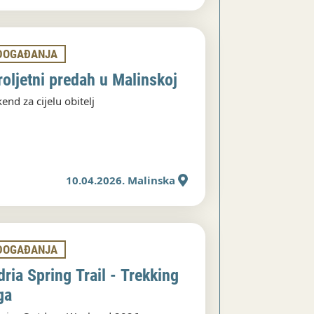
DOGAĐANJA
roljetni predah u Malinskoj
kend za cijelu obitelj
10.04.2026. Malinska
DOGAĐANJA
dria Spring Trail - Trekking
ga