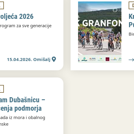
A
roljeća 2026
K
P
rogram za sve generacije
Bi
15.04.2026. Omišalj
A
nam Dubašnicu –
šćenja podmorja
pada iz mora i obalnog
nske