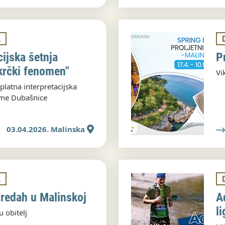
A
cijska šetnja
P
krčki fenomen"
Vi
platna interpretacijska
ume Dubašnice
03.04.2026. Malinska
A
predah u Malinskoj
A
li
u obitelj